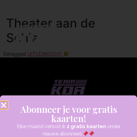
Theater aan de
Schie
Getagged
UITVERKOCHT
Abonneer je voor gratis
kaarten!
Elke maand verloot ik
2 gratis kaarten
onder
nieuwe abonnees