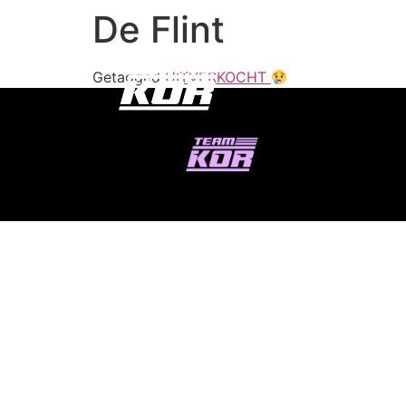
De Flint
Getagged
UITVERKOCHT